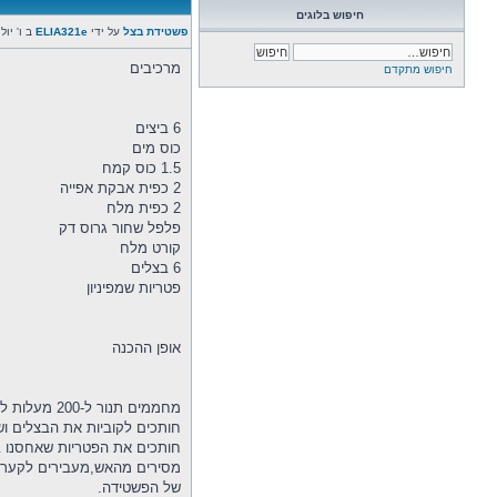
חיפוש בלוגים
פשטידת בצל
על ידי
ELIA321e
ב ו' יולי 15, 2022 10:01
מרכיבים
חיפוש מתקדם
6 ביצים
כוס מים
1.5 כוס קמח
2 כפית אבקת אפייה
2 כפית מלח
פלפל שחור גרוס דק
קורט מלח
6 בצלים
פטריות שמפיניון
אופן ההכנה
מחממים תנור ל-200 מעלות למשך 10 דקות.
חותכים לקוביות את הבצלים ושמים בתוך מחבת 8 כפות שמן ומ
חותכים את הפטריות שאחסנו 
מסירים מהאש,מעבירים לקערה ומוסיפ
של הפשטידה.