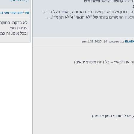
 חילול קדושת ישראל ואשת איש
.
 , דורון אלגביש בן אליה חיים מנתניה , אשר פעל בדרכי
Re: "חוק וסדר מס' 4 והפעם - שלוש שניות
וין החמורים ביותר של "לֹא תִנְאָף" ו-"לֹא תַחְמֹד"....
לא בדקתי בחוקה,
עבירת חצי.
ובכל אופן, זה כמ
ELAD
ב ג' אוקטובר 14, 2025 1:38 pm
ה, אבל מוסיף המון ארומה)