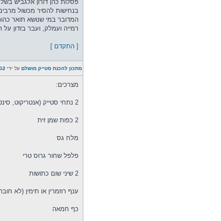
פסלות כהן דורון אלגביש בשל
בנחישות להסיר מכשול מרבים
המדובר במי שנושא תואר כהונה
רמייה ועמלק, ועבר בזדון על הלאו
[ התקדם ]
מתכון להכנת סטייק מושלם
על ידי
G2
מצרכים:
2 נתחי סטייק (אנטריקוט, סינטה או ריב-איי – כל נתח איכותי יתאים)
2 כפות שמן זית
מלח גס
פלפל שחור גרוס טרי
2 שיני שום כתושות
ענף רוזמרין או תימין (לא חוב
כף חמאה