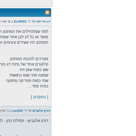
דג חריימה
על ידי
ELADG2
ב ש' מאי 02, 2026 2:10 pm
לפני שמתחילים את המתכון חשו
מוסר או כל דג לבן אחר שמתא
המתכון יהיו עשירים ונעימים יו
מצרכים להכנת המתכון:
קילוגרם אחד של נתחי דג נקיי
שש כפות שמן זית
שמונה שיני שום כתושות
שתי כפות פפריקה מתוקה
כפית פפר...
[ התקדם ]
דורון אלגביש
על ידי
ron100
ב ב' מרץ 16, 2026 7:55 m
דורון אלגביש - פסילת כהן - ל