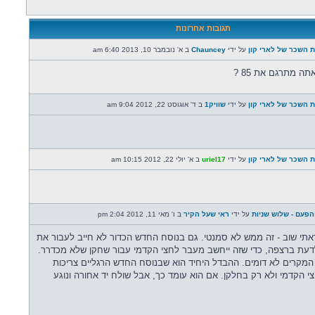
תגובות אחרונות
על ידי
Chauncey
ב א' נובמבר 10, 2013 6:40 am
ה מתרגם את 85 ?
על ידי
שוויק1
ב ד' אוגוסט 22, 2012 9:04 am
על ידי
uriel17
ב א' יולי 22, 2012 10:15 am
על ידי
ראי שעל הקיר
ב ו' מאי 11, 2012 2:04 pm
ראתי שוב - זה ממש לא סמנטי. גם בנוסח החדש הכדור לא חייב לעבור את
דעת ברצפה, כדי שזה ייחשב מעבר לחצי הקדמי עבור שחקן שלא מכדרר.
מקרים לא דומים. ההבדל היחיד הוא שבנוסח החדש הרגליים צריכות
י הקדמי ולא רק בחלקן. אם הוא עומד כך, אבל שולח יד אחורה ונוגע