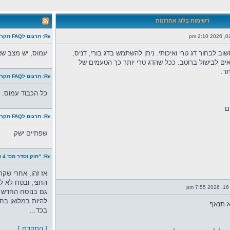
רשימות בלוג אחרונות
Re: תרגום לFAQ תקרת השכר של לארי קון
ב לבחור דג טרי ואיכותי. ניתן להשתמש בדג בורי, דניס,
עמוס, יש מצב שאת
ים לבישול ברוטב. ככל שהדג טרי יותר כך הטעמים של
תר.
Re: תרגום לFAQ תקרת השכר של לארי קון
כל הכבוד עמוס.
ם
Re: תרגום לFAQ תקרת השכר של לארי קון
שפתיים ישק
Re: "חוק וסדר מס' 4 והפעם - שלוש שניות
אז זהו, אחרי שק
החצי, ובטח לא ל
p
גם בנוסח החדש ה
להיות במלואן בחצ
א תנאף
בכד...
[ התקדם ]