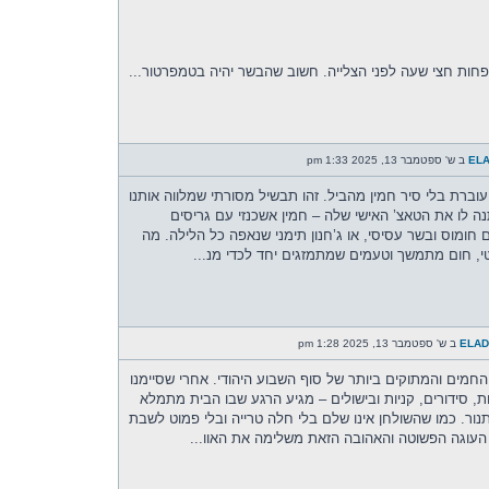
חות חצי שעה לפני הצלייה. חשוב שהבשר יהיה בטמפרטור...
EL
ב ש' ספטמבר 13, 2025 1:33 pm
עוברת בלי סיר חמין מהביל. זהו תבשיל מסורתי שמלווה אותנו
ה לו את הטאצ’ האישי שלה – חמין אשכנזי עם גריסים
 חומוס ובשר עסיסי, או ג’חנון תימני שנאפה כל הלילה. מה
י, חום מתמשך וטעמים שמתמזגים יחד לכדי מנ...
ELA
ב ש' ספטמבר 13, 2025 1:28 pm
מים והמתוקים ביותר של סוף השבוע היהודי. אחרי שסיימנו
ת, סידורים, קניות ובישולים – מגיע הרגע שבו הבית מתמלא
ור. כמו שהשולחן אינו שלם בלי חלה טרייה ובלי פמוט לשבת
העוגה הפשוטה והאהובה הזאת משלימה את האוו...