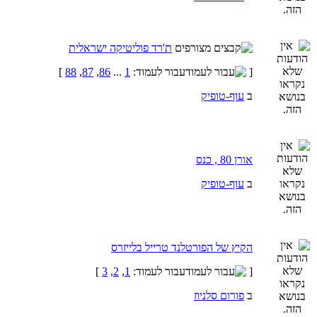
ת'רד פוליטיקה ישראלית
[
עבור לעמוד:
1
...
86
,
87
,
88
]
ב
עוף-טופיק
אורן 80 , כנס
ב
עוף-טופיק
הקיץ של הפורטלנד טרייל בלייזרס
[
עבור לעמוד:
1
,
2
,
3
]
ב
פורום סלניוז