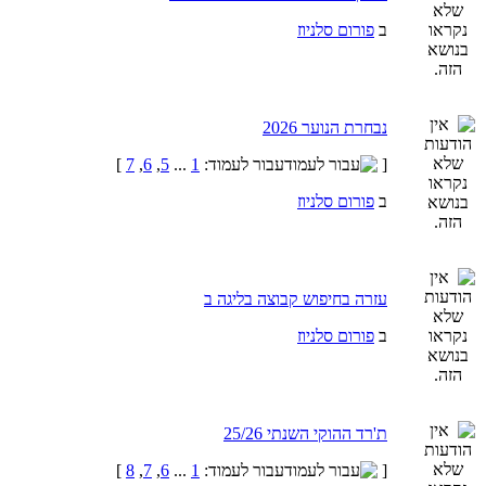
ב
פורום סלניוז
נבחרת הנוער 2026
[
עבור לעמוד:
1
...
5
,
6
,
7
]
ב
פורום סלניוז
עזרה בחיפוש קבוצה בליגה ב
ב
פורום סלניוז
ת'רד ההוקי השנתי 25/26
[
עבור לעמוד:
1
...
6
,
7
,
8
]