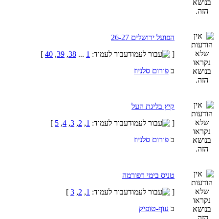
הפועל ירושלים 26-27
[
עבור לעמוד:
1
...
38
,
39
,
40
]
ב
פורום סלניוז
קיץ בליגת העל
[
עבור לעמוד:
1
,
2
,
3
,
4
,
5
]
ב
פורום סלניוז
טניס בימי רפורמה
[
עבור לעמוד:
1
,
2
,
3
]
ב
עוף-טופיק