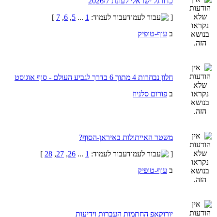
כדורגל ישראלי לעונת 2026/7
[
עבור לעמוד:
1
...
5
,
6
,
7
]
ב
עוף-טופיק
חלון נבחרות 4 מתוך 6 בדרך לגביע העולם - סוף אוגוסט
ב
פורום סלניוז
משטר האייתולות באיראן-הסוף?
[
עבור לעמוד:
1
...
26
,
27
,
28
]
ב
עוף-טופיק
יורוקאפ החתמות העברות וידיעות