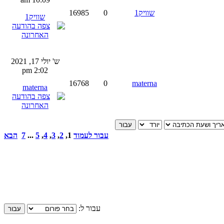
שוויק1
0
16985
שוויק1
ש' יולי 17, 2021
2:02 pm
16768
0
materna
materna
עבור לעמוד
1
,
2
,
3
,
4
,
5
...
7
הבא
עבור ל: