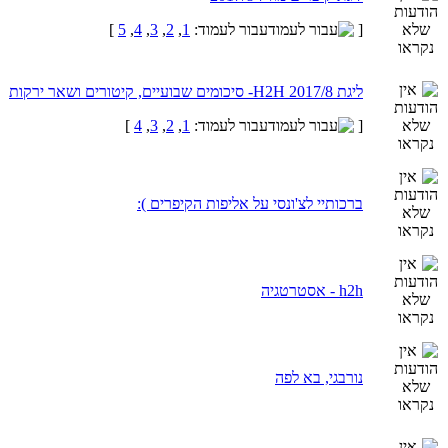
[
עבור לעמוד:
1
,
2
,
3
,
4
,
5
]
ליגת H2H 2017/8- סיכומים שבועיים, קיטורים ושאר ירקות
[
עבור לעמוד:
1
,
2
,
3
,
4
]
ברכותיי לצ'ונסי על אליפות הקיפרים ):
h2h - אסטרטגיה
נורבגי, בא לפה