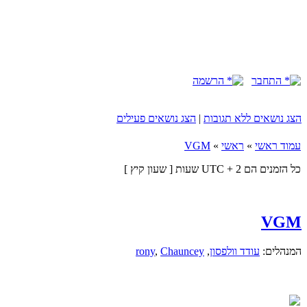
התחבר
הרשמה
הצג נושאים ללא תגובות
|
הצג נושאים פעילים
עמוד ראשי
»
ראשי
»
VGM
כל הזמנים הם UTC + 2 שעות [ שעון קיץ ]
VGM
המנהלים:
עודד וולפסון
,
Chauncey
,
rony