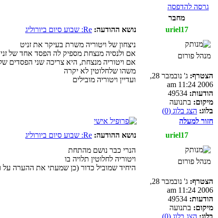
גרסה להדפסה
מחבר
uriel17
נושא ההודעה:
Re: שבוע סיום ביורוליג
ניצחון של ויטוריה משרת בעיקר את זניט
אם ולנסיה מנצחת מספיק לה הפסד אחד של זני
מנהל פורום
אם ויטוריה מנצחת, היא צריכה שני הפסדים של
משהו שלחלוטין לא יקרה
הצטרף:
ג' נובמבר 28,
ועדיין ויטוריה מובילים
2006 11:24 am
הודעות:
49534
מיקום:
בתנועה
בלוג:
הצג בלוג (0)
חזור למעלה
uriel17
נושא ההודעה:
Re: שבוע סיום ביורוליג
הנרי כבר נושם מהתחת
ויטוריה לחלוטין תלויה בו
מנהל פורום
היחיד שמוביל כדור (כן שמעתי את ההערה על וי
הצטרף:
ג' נובמבר 28,
2006 11:24 am
הודעות:
49534
מיקום:
בתנועה
בלוג:
הצג בלוג (0)