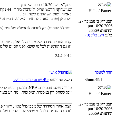
צסק"א עשו 10-30 ברבע האחרון.
שני שחקני הרכש אריק ולונדברג ביחד - 44 נקודות, 18/26 מהשדה, 13 ריבאונדים, 6 חטיפות, מדד 57.
Hall of Famer
כאמור "שוק השחקנים קשה" וכו'.
וילרבאן (טרם העונה התחזית המקובלת הייתה שה
הצטרף:
ב' נובמבר 27,
2006 10:20 pm
נותר (לי לפחות) רק לחכות לפאשלה של זניט (ש"אמורה" להעפיל ליורוליג גם דרך ה-VTB או איזה כ
הודעות:
26569
בלוג:
הצג בלוג (0)
_________________
קצת אחרי הסידרה של מכבי מול פאו' , דיוויד פ
"זו גם ההזדמנות לכל מי שיצא לפני הסיום של משחק 4 להודות לקבוצה, וגם ליהנות מהפי
24.4.2012
חזור למעלה
shmueliki
נושא ההודעה:
Re: שבוע סיום ביורוליג
פורייה שהסתובב לו ב-NBA, מצטרף כעת לריאל, וחותם עד 2024.
יוכל לשחק רק במסגרת המקומית - מה רע בגמר הפ
Hall of Famer
_________________
הצטרף:
ב' נובמבר 27,
קצת אחרי הסידרה של מכבי מול פאו' , דיוויד פ
2006 10:20 pm
"זו גם ההזדמנות לכל מי שיצא לפני הסיום של משחק 4 להודות לקבוצה, וגם ליהנות מהפי
הודעות:
26569