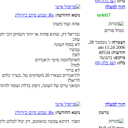
בלוג:
הצג בלוג (0)
חזור למעלה
uriel17
נושא ההודעה:
Re: שבוע סיום ביורוליג
אהה ועוד משהו
מנהל פורום
גבריאל דק, שהוא פחות או יותר השחקן הכי חש
עוזב
הצטרף:
ג' נובמבר 28,
לא בסוף העונה
2006 11:24 am
עכשיו
הודעות:
49534
לאן?
מיקום:
בתנועה
לאוקלהומה סיטי ת'אנדרס
בלוג:
הצג בלוג (0)
למה?
לא ברור
לת'אנדרס נשארו 20 משחקים על, בערך כלום
לריאל?
המאני טיים של העונה, דופק בדלת ועומד להתח
חזור למעלה
נורטון
נושא ההודעה:
Re: שבוע סיום ביורוליג
הפוך. דווקא עכשיו בוואקום, דק יכול לבלוט ול
Hall of Famer