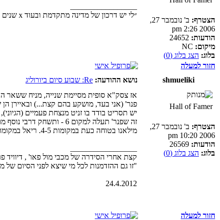
_________________
״לי יש דרכון של מדינה מתקדמת ובעוד x שנים אני לא כאן.״ (נכתב בנובמבר 2022, על ידי יוזר שאיננו אני).
הצטרף:
ב' נובמבר 27,
2006 2:26 pm
הודעות:
24652
מיקום:
NC
בלוג:
הצג בלוג (0)
חזור למעלה
shmueliki
נושא ההודעה:
Re: שבוע סיום ביורוליג
אז צסק"א סופית מסיימת שנייה, מניח ששאר הקבוצות 
פנר' (אני בעד, מושקע בהם קצת...) ובאיירן הן
Hall of Famer
יש תסריט בודד בו זניט מנצחת פעמיים (הגיוני),
זה שפנר' תעלה למקום 6 - ותשחק דרבי נוסף מול אנדולו.
הצטרף:
ב' נובמבר 27,
מילאנו בטוחה כעת במקומות 4-5. ריאל במקומות 5-6.
2006 10:20 pm
הודעות:
26569
_________________
בלוג:
הצג בלוג (0)
קצת אחרי הסידרה של מכבי מול פאו' , דיוויד פ
"זו גם ההזדמנות לכל מי שיצא לפני הסיום של משחק 4 להודות לקבוצה, וגם ליהנות מהפי
24.4.2012
חזור למעלה