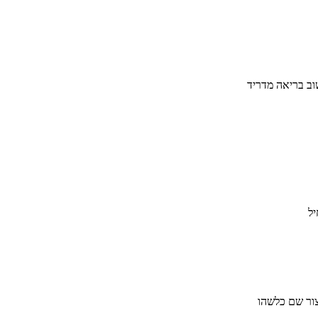
וב בריאה מדריד
יל
יצור שם כלשהו