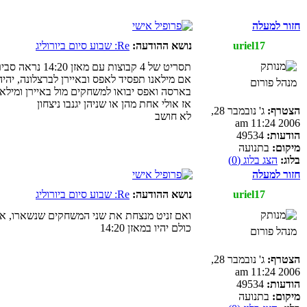
חזור למעלה
uriel17
נושא ההודעה:
Re: שבוע סיום ביורוליג
תסריט של 4 קבוצות עם מאזן 14:20 נראה סביר לגמרי
אם מילאנו תפסיד לאפס ובאיירן לברצלונה, יהיה
מנהל פורום
בארסה ואפס יבואו למשחקים מול באיירן ומיל
אז אולי אחת מהן או שניהן יגנבו ניצחון
הצטרף:
ג' נובמבר 28,
לא חושב
2006 11:24 am
הודעות:
49534
מיקום:
בתנועה
בלוג:
הצג בלוג (0)
חזור למעלה
uriel17
נושא ההודעה:
Re: שבוע סיום ביורוליג
ואם זניט מנצחת את שני המשחקים שנשארו, אז 
כולם יהיו במאזן 14:20
מנהל פורום
הצטרף:
ג' נובמבר 28,
2006 11:24 am
הודעות:
49534
מיקום:
בתנועה