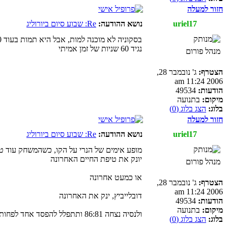
חזור למעלה
uriel17
נושא ההודעה:
Re: שבוע סיום ביורוליג
בסקוניה לא מוכנה למות, אבל היא תמות בעוד 10 שניות משחק
נגיד 60 שניות של זמן אמיתי
מנהל פורום
הצטרף:
ג' נובמבר 28,
2006 11:24 am
הודעות:
49534
מיקום:
בתנועה
בלוג:
הצג בלוג (0)
חזור למעלה
uriel17
נושא ההודעה:
Re: שבוע סיום ביורוליג
מופע אימים של הנרי על הקו, כשהמשחק עוד ט
יונק את טיפת החיים האחרונה
מנהל פורום
או כמעט אחרונה
הצטרף:
ג' נובמבר 28,
2006 11:24 am
דובלייביץ, ינק את האחרונה
הודעות:
49534
מיקום:
בתנועה
ולנסיה נצחה 86:81 ותתפלל להפסד אחד לפחות של זניט מול מכבי ואחר מול פאו
בלוג:
הצג בלוג (0)