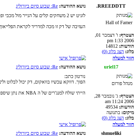
RREEDDTT.
נושא ההודעה:
Re: שבוע סיום ביורוליג
לזניט יש 2 משחקים קלים על הנייר מול מכבי ופאו וקשה להאמין שתפסיד באחד מהם מה שישרת את ולנסיה
Hall of Famer
העזיבה של דק זו מכה למדריד לקראת הפלייאוף
הצטרף:
ו' דצמבר 01,
2006 1:33 pm
הודעות:
14812
בלוג:
הצג בלוג (0)
חזור למעלה
uriel17
נושא ההודעה:
Re: שבוע סיום ביורוליג
נורטון כתב:
הפוך. דווקא עכשיו בוואקום, דק יכול לבלוט ול
מנהל פורום
הייתי שולח למנג'רים של ה NBA את נתן שיספר להם את המשל שסיפר לדוד
הצטרף:
ג' נובמבר 28,
2006 11:24 am
הודעות:
49534
מיקום:
בתנועה
בלוג:
הצג בלוג (0)
חזור למעלה
shmueliki
נושא ההודעה:
Re: שבוע סיום ביורוליג