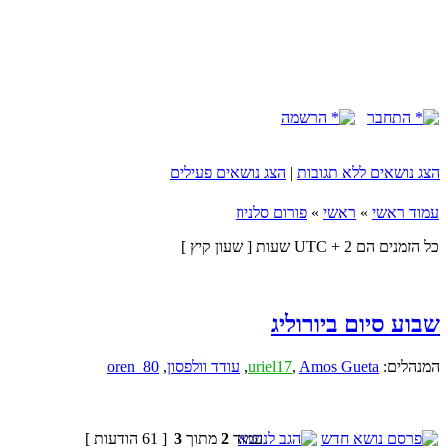
התחבר
הרשמה
הצג נושאים ללא תגובות
|
הצג נושאים פעילים
עמוד ראשי
»
ראשי
»
פורום סלניוז
כל הזמנים הם UTC + 2 שעות [ שעון קיץ ]
שבוע סיום ביורוליג
המנהלים:
Amos Gueta
,
uriel17
,
עודד וולפסון
,
oren_80
עמוד
2
מתוך
3
[ 61 הודעות ]