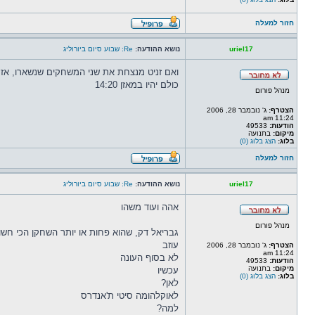
חזור למעלה
uriel17
נושא ההודעה:
Re: שבוע סיום ביורוליג
ואם זניט מנצחת את שני המשחקים שנשארו, אז 
כולם יהיו במאזן 14:20
מנהל פורום
הצטרף:
ג' נובמבר 28, 2006
11:24 am
הודעות:
49533
מיקום:
בתנועה
בלוג:
הצג בלוג (0)
חזור למעלה
uriel17
נושא ההודעה:
Re: שבוע סיום ביורוליג
אהה ועוד משהו
מנהל פורום
גבריאל דק, שהוא פחות או יותר השחקן הכי חשו
עוזב
הצטרף:
ג' נובמבר 28, 2006
11:24 am
לא בסוף העונה
הודעות:
49533
מיקום:
בתנועה
עכשיו
בלוג:
הצג בלוג (0)
לאן?
לאוקלהומה סיטי ת'אנדרס
למה?