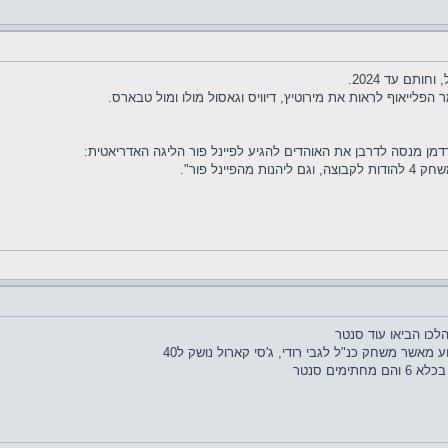
פלייאוף לראות את מירוטיץ, דיוויס וגאסול מולו ומול טבארס.
רדמן מנסה לדרבן את האוהדים להגיע לפיינל פור הליגה האדריאטית:
ינל פור".
לכו הביאו עוד סנטר
 מאשר משחק כנ"ל לגבי רודי, ג'סי קארול נושק ל40
מים סנטר