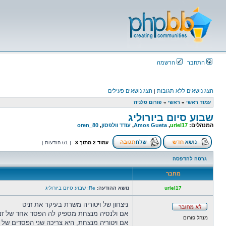
התחבר
הרשמה
הצג נושאים ללא תגובות
|
הצג נושאים פעילים
עמוד ראשי
»
ראשי
»
פורום סלניוז
שבוע סיום ביורוליג
המנהלים:
uriel17
,
Amos Gueta
,
עודד וולפסון
,
oren_80
עמוד
2
מתוך
3
[ 61 הודעות ]
גרסה להדפסה
מחבר
uriel17
נושא ההודעה:
Re: שבוע סיום ביורוליג
ניצחון של ויטוריה משרת בעיקר את זניט
אם ולנסיה מנצחת מספיק לה הפסד אחד של זני
מנהל פורום
אם ויטוריה מנצחת, היא צריכה שני הפסדים של 