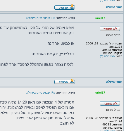
בלוג:
הצג בלוג (0)
חזור למעלה
uriel17
נושא ההודעה:
Re: שבוע סיום ביורוליג
מופע אימים של הנרי על הקו, כשהמשחק עוד טי
יונק את טיפת החיים האחרונה
מנהל פורום
או כמעט אחרונה
הצטרף:
ג' נובמבר 28, 2006
11:24 am
הודעות:
49533
מיקום:
בתנועה
דובלייביץ, ינק את האחרונה
בלוג:
הצג בלוג (0)
ולנסיה נצחה 86:81 ותתפלל להפסד אחד לפחות של זניט מול מכבי ואחר מול פאו
חזור למעלה
uriel17
נושא ההודעה:
Re: שבוע סיום ביורוליג
תסריט של 4 קבוצות עם מאזן 14:20 נראה סביר לגמרי
אם מילאנו תפסיד לאפס ובאיירן לברצלונה, יהיה
מנהל פורום
בארסה ואפס יבואו למשחקים מול באיירן ומילא
אז אולי אחת מהן או שניהן יגנבו ניצחון
הצטרף:
ג' נובמבר 28, 2006
11:24 am
לא חושב
הודעות:
49533
מיקום:
בתנועה
בלוג:
הצג בלוג (0)