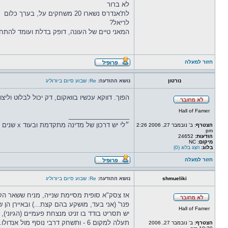
לא ברור
לת'אנדרס נשארו 20 משחקים על, בערך כלום
לריאל?
המאני טיים של העונה, דופק בדלת ועומד להתחי
חזור למעלה
נורטון
נושא ההודעה:
Re: שבוע סיום ביורוליג
הפוך. דווקא עכשיו בוואקום, דק יכול לבלוט וליצ
Hall of Famer
_________________
״לי יש דרכון של מדינה מתקדמת ובעוד x שנים אני לא כאן.״ (נכתב בנובמבר 2022, על ידי יוזר שאיננו אני).
הצטרף:
ב' נובמבר 27, 2006 2:26
pm
הודעות:
24652
מיקום:
NC
בלוג:
הצג בלוג (0)
חזור למעלה
shmueliki
נושא ההודעה:
Re: שבוע סיום ביורוליג
אז צסק"א סופית מסיימת שנייה, מניח ששאר הקבוצות 
פנר' (אני בעד, מושקע בהם קצת...) ובאיירן הן 
Hall of Famer
יש תסריט בודד בו זניט מנצחת פעמיים (הגיוני), 
תעלה למקום 6 - ותשחק דרבי נוסף מול אנדולו.
הצטרף:
ב' נובמבר 27, 2006