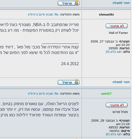
חזור למעלה
shmueliki
נושא ההודעה:
Re: שבוע סיום ביורוליג
פורייה שהסתובב לו ב-NBA, מצטרף כעת לריאל, וחותם עד 2024.
יוכל לשחק רק במסגרת המקומית - מה רע בגמר ה
Hall of Famer
_________________
הצטרף:
ב' נובמבר 27, 2006
10:20 pm
קצת אחרי הסידרה של מכבי מול פאו' , דיוויד פ
הודעות:
26569
בלוג:
הצג בלוג (0)
"זו גם ההזדמנות לכל מי שיצא לפני הסיום של משחק 4 להודות לקבוצה, וגם ליהנות מהפי
24.4.2012
חזור למעלה
uriel17
נושא ההודעה:
Re: שבוע סיום ביורוליג
ליצנים הריאל האלה, עם טאוורס מחוזק בטיוס, ה
אבל איבדו את קמפצו, עכשיו את דק, יו יותר פצוע
מנהל פורום
בקיצור עמודות הגארד פורוורד דלילות כמו מרק בכלא 6 והם מחתי
הצטרף:
ג' נובמבר 28, 2006
11:24 am
הודעות:
49533
מיקום:
בתנועה
בלוג:
הצג בלוג (0)