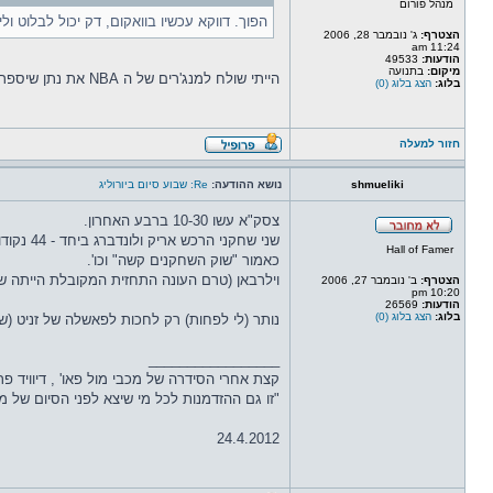
מנהל פורום
הפוך. דווקא עכשיו בוואקום, דק יכול לבלוט ול
הצטרף:
ג' נובמבר 28, 2006
11:24 am
הודעות:
49533
מיקום:
בתנועה
הייתי שולח למנג'רים של ה NBA את נתן שיספר להם את המשל שסיפר לדוד
בלוג:
הצג בלוג (0)
חזור למעלה
shmueliki
נושא ההודעה:
Re: שבוע סיום ביורוליג
צסק"א עשו 10-30 ברבע האחרון.
שני שחקני הרכש אריק ולונדברג ביחד - 44 נקודות, 18/26 מהשדה, 13 ריבאונדים, 6 חטיפות, מדד 57.
Hall of Famer
כאמור "שוק השחקנים קשה" וכו'.
וילרבאן (טרם העונה התחזית המקובלת הייתה שה
הצטרף:
ב' נובמבר 27, 2006
10:20 pm
הודעות:
26569
בלוג:
הצג בלוג (0)
נותר (לי לפחות) רק לחכות לפאשלה של זניט (ש"אמורה" להעפיל ליורוליג גם דרך ה-VTB או איזה כ
_________________
קצת אחרי הסידרה של מכבי מול פאו' , דיוויד פ
"זו גם ההזדמנות לכל מי שיצא לפני הסיום של משחק 4 להודות לקבוצה, וגם ליהנות מהפי
24.4.2012