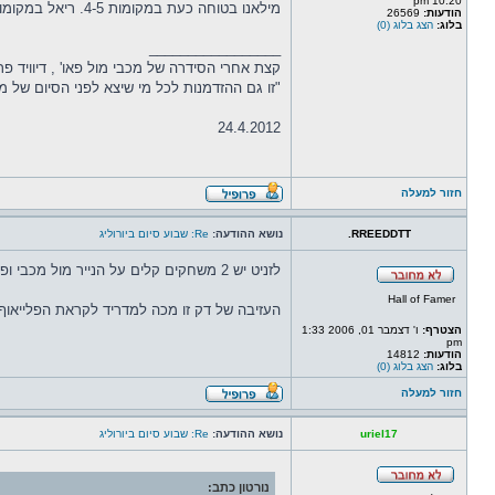
10:20 pm
מילאנו בטוחה כעת במקומות 4-5. ריאל במקומות 5-6.
הודעות:
26569
בלוג:
הצג בלוג (0)
_________________
קצת אחרי הסידרה של מכבי מול פאו' , דיוויד פ
"זו גם ההזדמנות לכל מי שיצא לפני הסיום של משחק 4 להודות לקבוצה, וגם ליהנות מהפי
24.4.2012
חזור למעלה
RREEDDTT.
נושא ההודעה:
Re: שבוע סיום ביורוליג
לזניט יש 2 משחקים קלים על הנייר מול מכבי ופאו וקשה להאמין שתפסיד באחד מהם מה שישרת את ולנסיה
Hall of Famer
העזיבה של דק זו מכה למדריד לקראת הפלייאוף
הצטרף:
ו' דצמבר 01, 2006 1:33
pm
הודעות:
14812
בלוג:
הצג בלוג (0)
חזור למעלה
uriel17
נושא ההודעה:
Re: שבוע סיום ביורוליג
נורטון כתב: