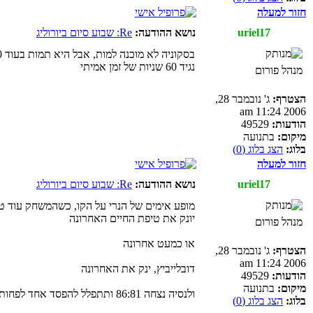
חזור למעלה
uriel17
נושא ההודעה:
Re: שבוע סיום ביורוליג
בסקוניה לא מוכנה למות, אבל היא תמות בעוד 10 שניות משחק
נגיד 60 שניות של זמן אמיתי
מנהל פורום
הצטרף:
ג' נובמבר 28,
2006 11:24 am
הודעות:
49529
מיקום:
בתנועה
בלוג:
הצג בלוג (0)
חזור למעלה
uriel17
נושא ההודעה:
Re: שבוע סיום ביורוליג
מופע אימים של הנרי על הקו, כשהמשחק עוד ט
יונק את טיפת החיים האחרונה
מנהל פורום
או כמעט אחרונה
הצטרף:
ג' נובמבר 28,
2006 11:24 am
דובלייביץ, ינק את האחרונה
הודעות:
49529
מיקום:
בתנועה
ולנסיה נצחה 86:81 ותתפלל להפסד אחד לפחות של זניט מול מכבי ואחר מול פאו
בלוג:
הצג בלוג (0)