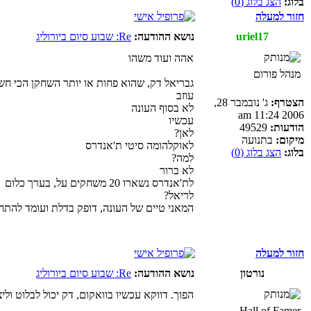
בלוג:
הצג בלוג (0)
חזור למעלה
uriel17
נושא ההודעה:
Re: שבוע סיום ביורוליג
אהה ועוד משהו
מנהל פורום
גבריאל דק, שהוא פחות או יותר השחקן הכי חש
עוזב
הצטרף:
ג' נובמבר 28,
לא בסוף העונה
2006 11:24 am
עכשיו
הודעות:
49529
לאן?
מיקום:
בתנועה
לאוקלהומה סיטי ת'אנדרס
בלוג:
הצג בלוג (0)
למה?
לא ברור
לת'אנדרס נשארו 20 משחקים על, בערך כלום
לריאל?
המאני טיים של העונה, דופק בדלת ועומד להתח
חזור למעלה
נורטון
נושא ההודעה:
Re: שבוע סיום ביורוליג
הפוך. דווקא עכשיו בוואקום, דק יכול לבלוט ול
Hall of Famer