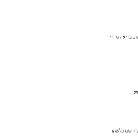
וב בריאה מדריד
יל
יצור שם כלשהו