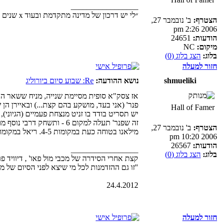
_________________
״לי יש דרכון של מדינה מתקדמת ובעוד x שנים אני לא כאן.״ (נכתב בנובמבר 2022, על ידי יוזר שאיננו אני).
הצטרף:
ב' נובמבר 27,
2006 2:26 pm
הודעות:
24651
מיקום:
NC
בלוג:
הצג בלוג (0)
חזור למעלה
shmueliki
נושא ההודעה:
Re: שבוע סיום ביורוליג
אז צסק"א סופית מסיימת שנייה, מניח ששאר הקבוצות 
פנר' (אני בעד, מושקע בהם קצת...) ובאיירן הן
Hall of Famer
יש תסריט בודד בו זניט מנצחת פעמיים (הגיוני),
זה שפנר' תעלה למקום 6 - ותשחק דרבי נוסף מול אנדולו.
הצטרף:
ב' נובמבר 27,
מילאנו בטוחה כעת במקומות 4-5. ריאל במקומות 5-6.
2006 10:20 pm
הודעות:
26567
_________________
בלוג:
הצג בלוג (0)
קצת אחרי הסידרה של מכבי מול פאו' , דיוויד פ
"זו גם ההזדמנות לכל מי שיצא לפני הסיום של משחק 4 להודות לקבוצה, וגם ליהנות מהפי
24.4.2012
חזור למעלה