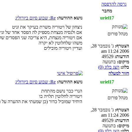
גרסה להדפסה
מחבר
uriel17
נושא ההודעה:
Re: שבוע סיום ביורוליג
ניצחון של ויטוריה משרת בעיקר את זניט
אם ולנסיה מנצחת מספיק לה הפסד אחד של זני
מנהל פורום
אם ויטוריה מנצחת, היא צריכה שני הפסדים של
משהו שלחלוטין לא יקרה
הצטרף:
ג' נובמבר 28,
ועדיין ויטוריה מובילים
2006 11:24 am
הודעות:
49529
מיקום:
בתנועה
בלוג:
הצג בלוג (0)
חזור למעלה
uriel17
נושא ההודעה:
Re: שבוע סיום ביורוליג
הנרי כבר נושם מהתחת
ויטוריה לחלוטין תלויה בו
מנהל פורום
היחיד שמוביל כדור (כן שמעתי את ההערה על וי
הצטרף:
ג' נובמבר 28,
2006 11:24 am
הודעות:
49529
מיקום:
בתנועה
בלוג:
הצג בלוג (0)