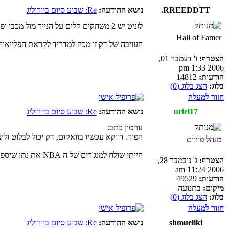
RREEDDTT.
נושא ההודעה:
Re: שבוע סיום ביורוליג
לזניט יש 2 משחקים קלים על הנייר מול מכבי ופאו וקשה להאמין שתפסיד באחד מהם מה שישרת את ולנסיה
Hall of Famer
העזיבה של דק זו מכה למדריד לקראת הפלייאוף
הצטרף:
ו' דצמבר 01,
2006 1:33 pm
הודעות:
14812
בלוג:
הצג בלוג (0)
חזור למעלה
uriel17
נושא ההודעה:
Re: שבוע סיום ביורוליג
נורטון כתב:
הפוך. דווקא עכשיו בוואקום, דק יכול לבלוט ול
מנהל פורום
הייתי שולח למנג'רים של ה NBA את נתן שיספר להם את המשל שסיפר לדוד
הצטרף:
ג' נובמבר 28,
2006 11:24 am
הודעות:
49529
מיקום:
בתנועה
בלוג:
הצג בלוג (0)
חזור למעלה
shmueliki
נושא ההודעה:
Re: שבוע סיום ביורוליג