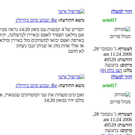
חזור למעלה
uriel17
נושא ההודעה:
Re: שבוע סיום ביורוליג
תסריט של 4 קבוצות עם מאזן 14:20 נראה סביר לגמרי
אם מילאנו תפסיד לאפס ובאיירן לברצלונה, יהיה
מנהל פורום
בארסה ואפס יבואו למשחקים מול באיירן ומיל
אז אולי אחת מהן או שניהן יגנבו ניצחון
הצטרף:
ג' נובמבר 28,
לא חושב
2006 11:24 am
הודעות:
49529
מיקום:
בתנועה
בלוג:
הצג בלוג (0)
חזור למעלה
uriel17
נושא ההודעה:
Re: שבוע סיום ביורוליג
ואם זניט מנצחת את שני המשחקים שנשארו, אז 
כולם יהיו במאזן 14:20
מנהל פורום
הצטרף:
ג' נובמבר 28,
2006 11:24 am
הודעות:
49529
מיקום:
בתנועה