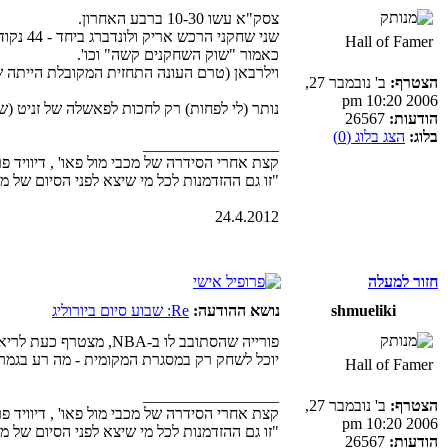
צסק"א עשו 10-30 ברבע האחרון.
שני שחקני הרכש אריק ולונדברג ביחד - 44 נקודות, 18/26 מהשדה, 13 ריבאונדים, 6 חטיפות, מדד 57.
Hall of Famer
כאמור "שוק השחקנים קשה" וכו'.
וילרבאן (טרם העונה התחזית המקובלת הייתה שה
הצטרף:
ב' נובמבר 27,
2006 10:20 pm
נותר (לי לפחות) רק לחכות לפאשלה של זניט (ש"אמורה" להעפיל ליורוליג גם דרך ה-VTB או איזה כ
הודעות:
26567
בלוג:
הצג בלוג (0)
_________________
קצת אחרי הסידרה של מכבי מול פאו' , דיוויד פ
"זו גם ההזדמנות לכל מי שיצא לפני הסיום של משחק 4 להודות לקבוצה, וגם ליהנות מהפי
24.4.2012
חזור למעלה
shmueliki
נושא ההודעה:
Re: שבוע סיום ביורוליג
פורייה שהסתובב לו ב-NBA, מצטרף כעת לריאל, וחותם עד 2024.
יוכל לשחק רק במסגרת המקומית - מה רע בגמר הפ
Hall of Famer
_________________
הצטרף:
ב' נובמבר 27,
קצת אחרי הסידרה של מכבי מול פאו' , דיוויד פ
2006 10:20 pm
"זו גם ההזדמנות לכל מי שיצא לפני הסיום של משחק 4 להודות לקבוצה, וגם ליהנות מהפי
הודעות:
26567