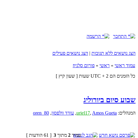
התחבר
הרשמה
הצג נושאים ללא תגובות
|
הצג נושאים פעילים
עמוד ראשי
»
ראשי
»
פורום סלניוז
כל הזמנים הם UTC + 2 שעות [ שעון קיץ ]
שבוע סיום ביורוליג
המנהלים:
Amos Gueta
,
uriel17
,
עודד וולפסון
,
oren_80
עמוד
2
מתוך
3
[ 61 הודעות ]