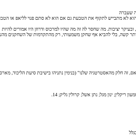
נה שעברה
הוא לא מתבייש לתקוף את הטבעת גם אם הוא לא סתם פנוי לליאפ או הטבעה
עיקר יציבות. מה שחסר לה זה מה שהיו למרכוס ודרוזן היו אמורים להיות
יותר קשה, בלי להביא אף שחקן משמעותי, רק מהתקדמות של השחקנים מהע
ה חלק מהאסטרטגיה שלנו" (בנימין נתניהו בישיבת סיעת הליכוד, מארס 2019).
ן ריקלין; ינון מגל; נתן אשל; קרולין גליק; 14.
גלל