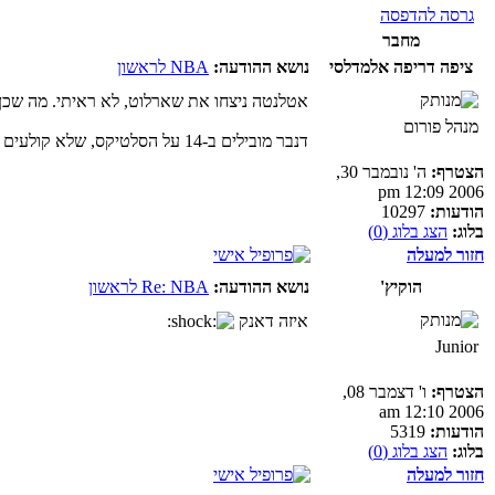
גרסה להדפסה
מחבר
ציפה דריפה אלמדלסי
נושא ההודעה:
NBA לראשון
אטלנטה ניצחו את שארלוט, לא ראיתי. מה שכן,
מנהל פורום
דנבר מובילים ב-14 על הסלטיקס, שלא קולעים כלום, סתם בלי סיבה, מחטיאים עונשין וזריקות פנויות. אבל יש משהו אחד לומר על המשחק הזה, יוקיץ'.
הצטרף:
ה' נובמבר 30,
2006 12:09 pm
הודעות:
10297
בלוג:
הצג בלוג (0)
חזור למעלה
הוקיץ'
נושא ההודעה:
Re: NBA לראשון
איזה דאנק
Junior
הצטרף:
ו' דצמבר 08,
2006 12:10 am
הודעות:
5319
בלוג:
הצג בלוג (0)
חזור למעלה