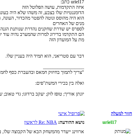
uriel17 כתב:
איזה התקדמות, עושה הפלוטל הזה
הדומננטיות שלו בצבע, זה משהו שלא היה בעו
הוא היה מהוסס ונוטה להפטר מהכדור, העונה, 
מנים של האחרים
לספרס יש שדרת שחקנים נהדרת שנותנת הגנה, וב
הם התקדמו בדירוג למרות שהמערב נהיה עוד 
מת על המועדון הזה
דבר עם סטריאני, הוא תמיד היה בעניין שלו.
_________________
"צריך לתמוך בחיזוק חמאס ובהעברת כסף לחמאס, ז
ואלה בין בכירי המשת"פים:
יונתן אוריך; טופז לוק; יעקב ברדוגו; גדי טאוב; שמעו
חזור למעלה
uriel17
נושא ההודעה:
Re: NBA לראשון
ארווינג ייעדר מהמשחק הבא של הקבוצה שלו, ב