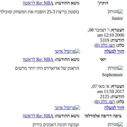
הוקיץ'
נושא ההודעה:
Re: NBA לראשון
בוסטון בריצת 25-3 הופכת את המשחק ומובילה 90-82 באמצע הרבע הרביעי.
Junior
הצטרף:
ו' דצמבר 08,
2006 12:10 am
הודעות:
5319
בלוג:
הצג בלוג (0)
חזור למעלה
יואי
נושא ההודעה:
Re: NBA לראשון
הדאנק של אדוארדס היה יותר מרשים
Sophomore
הצטרף:
א' מאי 07,
2017 11:59 am
הודעות:
2125
בלוג:
הצג בלוג (0)
חזור למעלה
ציפה דריפה אלמדלסי
נושא ההודעה:
Re: NBA לראשון
ועכשיו חגיגת דאנקים בירוק