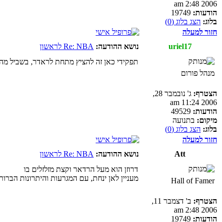
2006 2:48 am
הודעות:
19749
בלוג:
הצג בלוג (0)
חזור למעלה
uriel17
נושא ההודעה:
Re: NBA לראשון
תפקידי כאן זה להציץ מתחת לראדר, בשביל מ
מנהל פורום
הצטרף:
ג' נובמבר 28,
2006 11:24 am
הודעות:
49529
מיקום:
בתנועה
בלוג:
הצג בלוג (0)
חזור למעלה
Att
נושא ההודעה:
Re: NBA לראשון
דרוזן הוא מעל הרדאר וקצת מזלזלים בו
מעניין לאן ינחת, עם המגרעות והיתרונות הברור
Hall of Famer
הצטרף:
ב' דצמבר 11,
2006 2:48 am
הודעות:
19749