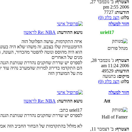
הצטרף:
ב' נובמבר 27,
2006 2:55 pm
הודעות:
7727
בלוג:
הצג בלוג (0)
חזור למעלה
uriel17
נושא ההודעה:
Re: NBA לראשון
איזה התקדמות, עושה הפלוטל הזה
הדומננטיות שלו בצבע, זה משהו שלא היה בעו
מנהל פורום
הוא היה מהוסס ונוטה להפטר מהכדור, העונה, 
מנים של האחרים
הצטרף:
ג' נובמבר 28,
לספרס יש שדרת שחקנים נהדרת שנותנת הגנה, וב
2006 11:24 am
הם התקדמו בדירוג למרות שהמערב נהיה עוד 
הודעות:
49529
מת על המועדון הזה
מיקום:
בתנועה
בלוג:
הצג בלוג (0)
חזור למעלה
Att
נושא ההודעה:
Re: NBA לראשון
uriel17 כתב:
לספרס יש שדרת שחקנים נהדרת שנותנת הגנה, וב
Hall of Famer
לא מזלזל בהתקדמות של הבחור החביב הזה אבל זה קצת מוזר לכתו
הצטרף:
ב' דצמבר 11,