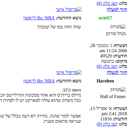
בלוג:
הצג בלוג (0)
חזור למעלה
uriel17
נושא ההודעה:
Re: NBA לראשון
שווה חוזה כמו של קמבה?
מנהל פורום
הצטרף:
ג' נובמבר 28,
2006 11:24 am
הודעות:
49529
מיקום:
בתנועה
בלוג:
הצג בלוג (0)
חזור למעלה
Hacohen
נושא ההודעה:
Re: NBA לראשון
stavs כתב:
מיילס ברידג'ס הוא אחד ממכונות ההיילייטס הכי
Hall of Famer
בכל משחק שהוא עולה לפארקט יש לו לפחות ד
הצטרף:
א' אפריל 15,
2018 2:41 pm
הודעות:
11816
שנראה פתאום מעניין.
בלוג:
הצג בלוג (0)