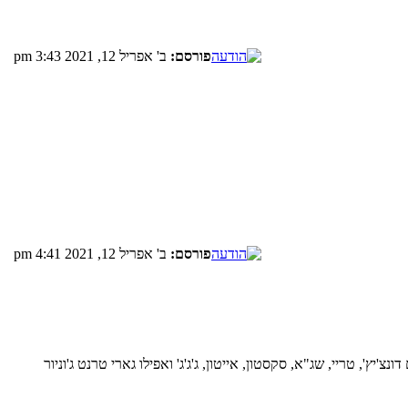
פורסם:
ב' אפריל 12, 2021 3:43 pm
פורסם:
ב' אפריל 12, 2021 4:41 pm
א רעה בכלל של שארלוט. שחקן כזה במקום ה12 זה לגמרי נחמד. ובכלל דראפט 2018 מעניין עם דונצ'יץ', טריי, שג"א, סקסטון, אייטון, ג'ג'ג' ואפילו גארי טרנט ג'וניור