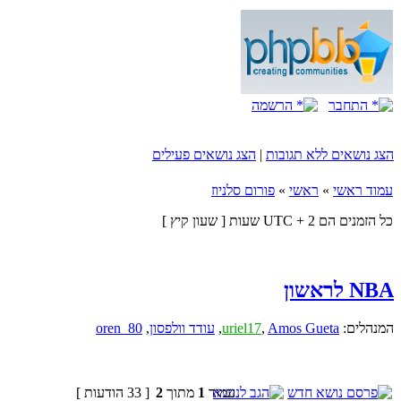
התחבר
הרשמה
הצג נושאים ללא תגובות
|
הצג נושאים פעילים
עמוד ראשי
»
ראשי
»
פורום סלניוז
כל הזמנים הם UTC + 2 שעות [ שעון קיץ ]
NBA לראשון
המנהלים:
Amos Gueta
,
uriel17
,
עודד וולפסון
,
oren_80
עמוד
1
מתוך
2
[ 33 הודעות ]